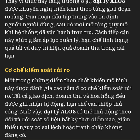
Thay vì thúc đẩy tăng trưởng ồ ạt,
đại lý ALO8
được khuyến nghị triển khai theo từng giai đoạn
rõ ràng. Giai đoạn đầu tập trung vào ổn định
nguồn người dùng, sau đó mới mở rộng quy mô
khi hệ thống đã vận hành trơn tru. Cách tiếp cận
này giúp giảm áp lực quản lý, hạn chế tình trạng
quá tải và duy trì hiệu quả doanh thu trong dài
hạn.
Cơ chế kiểm soát rủi ro
Một trong những điểm then chốt khiến mô hình
này được đánh giá cao nằm ở cơ chế kiểm soát rủi
ro. Tất cả giao dịch, doanh thu và hoa hồng đều
được ghi nhận tự động, hạn chế can thiệp thủ
công. Nhờ vậy,
đại lý ALO8
có thể chủ động theo
dõi và đối soát số liệu bất kỳ thời điểm nào, giảm
thiểu nguy cơ sai lệch hoặc tranh chấp không
đáng có.