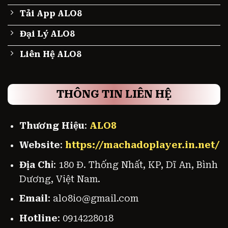
Tải App ALO8
Đại Lý ALO8
Liên Hệ ALO8
THÔNG TIN LIÊN HỆ
Thương Hiệu
:
ALO8
Website
:
https://machadoplayer.in.net/
Địa Chỉ
: 180 Đ. Thống Nhất, KP, Dĩ An, Bình
Dương, Việt Nam.
Email
:
alo8io@gmail.com
Hotline
: 0914228018