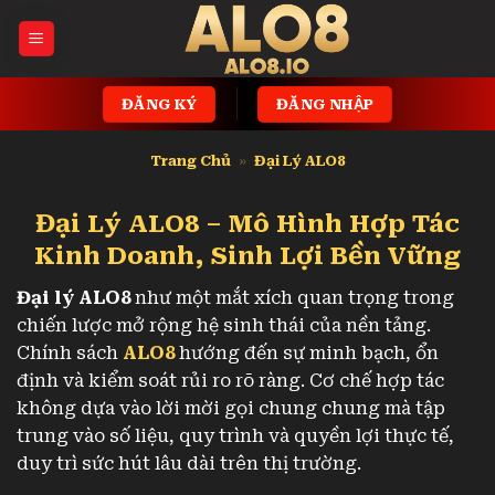
Bỏ
qua
nội
dung
ĐĂNG KÝ
ĐĂNG NHẬP
Trang Chủ
»
Đại Lý ALO8
Đại Lý ALO8 – Mô Hình Hợp Tác
Kinh Doanh, Sinh Lợi Bền Vững
Đại lý ALO8
như một mắt xích quan trọng trong
chiến lược mở rộng hệ sinh thái của nền tảng.
Chính sách
ALO8
hướng đến sự minh bạch, ổn
định và kiểm soát rủi ro rõ ràng. Cơ chế hợp tác
không dựa vào lời mời gọi chung chung mà tập
trung vào số liệu, quy trình và quyền lợi thực tế,
duy trì sức hút lâu dài trên thị trường.