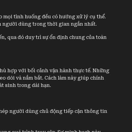
o mọi tình huống đều có hướng xử lý cụ thể.
ến người dùng trong thời gian ngắn nhất.
ến, qua đó duy trì sự ổn định chung của toàn
 phù hợp với bối cảnh vận hành thực tế. Những
eo dõi và nắm bắt. Cách làm này giúp chính
át sinh trong dài hạn.
phép người dùng chủ động tiếp cận thông tin