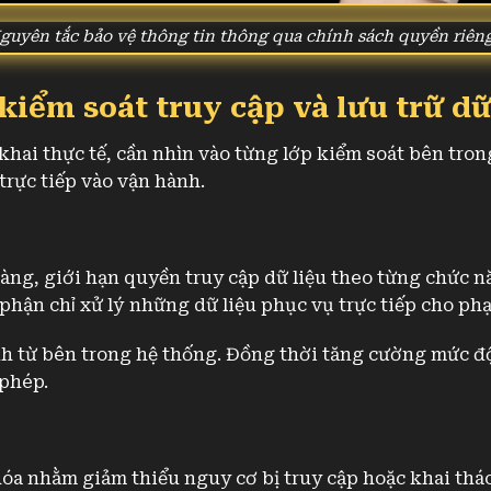
guyên tắc bảo vệ thông tin thông qua chính sách quyền riêng
iểm soát truy cập và lưu trữ dữ
 khai thực tế, cần nhìn vào từng lớp kiểm soát bên tro
trực tiếp vào vận hành.
 ràng, giới hạn quyền truy cập dữ liệu theo từng chức
 phận chỉ xử lý những dữ liệu phục vụ trực tiếp cho p
nh từ bên trong hệ thống. Đồng thời tăng cường mức đ
 phép.
óa nhằm giảm thiểu nguy cơ bị truy cập hoặc khai thác