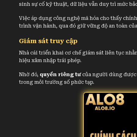
sinh sự cố kỹ thuật, dữ liệu vẫn duy trì mức b
Việc áp dụng công nghệ mã hóa cho thấy chính 
trình vận hành, qua đó giữ vững độ an toàn của
Giám sát truy cập
Nhà cái triển khai cơ chế giám sát liên tục nh
hiệu xâm nhập trái phép.
Nhờ đó,
quyền riêng tư
của người dùng được bả
trong môi trường số phức tạp.