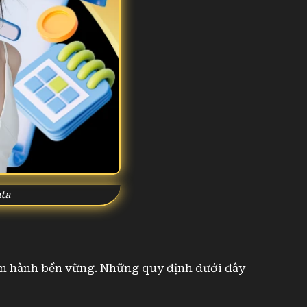
ta
n hành bền vững. Những quy định dưới đây