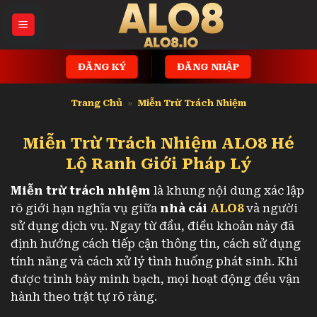
Bỏ
qua
nội
dung
ĐĂNG KÝ
ĐĂNG NHẬP
Trang Chủ
»
Miễn Trừ Trách Nhiệm
Miễn Trừ Trách Nhiệm ALO8 Hé
Lộ Ranh Giới Pháp Lý
Miễn trừ trách nhiệm
là khung nội dung xác lập
rõ giới hạn nghĩa vụ giữa
nhà cái
ALO8
và người
sử dụng dịch vụ. Ngay từ đầu, điều khoản này đã
định hướng cách tiếp cận thông tin, cách sử dụng
tính năng và cách xử lý tình huống phát sinh. Khi
được trình bày minh bạch, mọi hoạt động đều vận
hành theo trật tự rõ ràng.