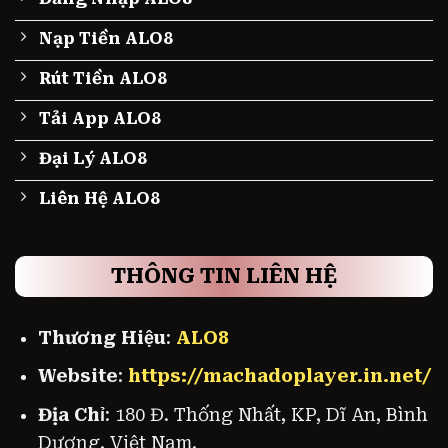
Nạp Tiền ALO8
Rút Tiền ALO8
Tải App ALO8
Đại Lý ALO8
Liên Hệ ALO8
THÔNG TIN LIÊN HỆ
Thương Hiệu
:
ALO8
Website
:
https://machadoplayer.in.net/
Địa Chỉ
: 180 Đ. Thống Nhất, KP, Dĩ An, Bình
Dương, Việt Nam.