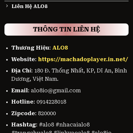
Liên Hệ ALO8
THÔNG TIN LIÊN HỆ
Thương Hiệu
:
ALO8
Website
:
https://machadoplayer.in.net/
Địa Chỉ
: 180 Đ. Thống Nhất, KP, Dĩ An, Bình
Dương, Việt Nam.
Email
:
alo8io@gmail.com
Hotline
: 0914228018
Zipcode
: 820000
Hashtag
: #alo8 #nhacaialo8