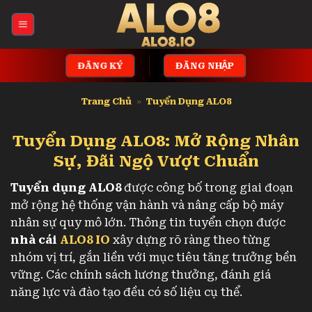
Bỏ
qua
nội
dung
ĐĂNG KÝ
ĐĂNG NHẬP
Trang Chủ
»
Tuyển Dụng ALO8
Tuyển Dụng ALO8: Mở Rộng Nhân
Sự, Đãi Ngộ Vượt Chuẩn
Tuyển dụng ALO8
được công bố trong giai đoạn
mở rộng hệ thống vận hành và nâng cấp bộ máy
nhân sự quy mô lớn. Thông tin tuyển chọn được
nhà cái
ALO8 IO
xây dựng rõ ràng theo từng
nhóm vị trí, gắn liền với mục tiêu tăng trưởng bền
vững. Các chính sách lương thưởng, đánh giá
năng lực và đào tạo đều có số liệu cụ thể.