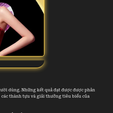
 người dùng. Những kết quả đạt được được phản
 các thành tựu và giải thưởng tiêu biểu của