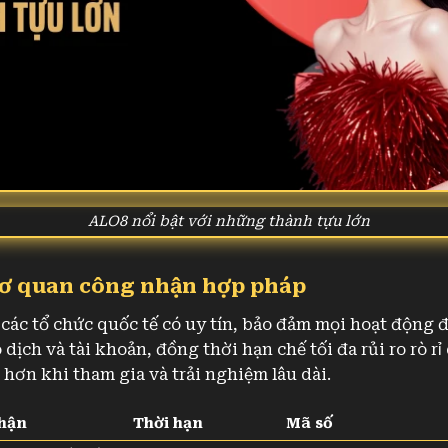
ALO8 nổi bật với những thành tựu lớn
cơ quan công nhận hợp pháp
các tổ chức quốc tế có uy tín, bảo đảm mọi hoạt động đ
dịch và tài khoản, đồng thời hạn chế tối đa rủi ro rò 
hơn khi tham gia và trải nghiệm lâu dài.
nhận
Thời hạn
Mã số