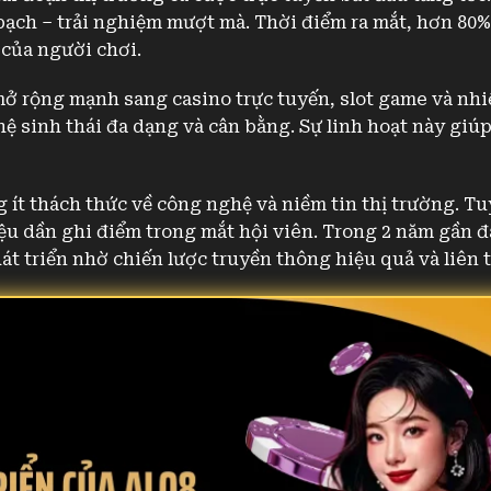
bạch – trải nghiệm mượt mà. Thời điểm ra mắt, hơn 80% 
của người chơi.
ở rộng mạnh sang casino trực tuyến, slot game và nhiều 
 hệ sinh thái đa dạng và cân bằng. Sự linh hoạt này gi
 ít thách thức về công nghệ và niềm tin thị trường. T
u dần ghi điểm trong mắt hội viên. Trong 2 năm gần đâ
át triển nhờ chiến lược truyền thông hiệu quả và liên 