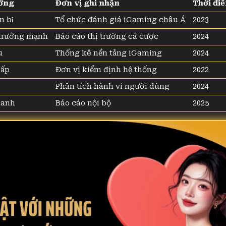
ưởng
Đơn vị ghi nhận
Thời đi
n bỉ
Tổ chức đánh giá iGaming châu Á
2023
 trưởng mạnh
Báo cáo thị trường cá cược
2024
u
Thống kê nền tảng iGaming
2024
cấp
Đơn vị kiểm định hệ thống
2022
Phân tích hành vi người dùng
2024
hanh
Báo cáo nội bộ
2025