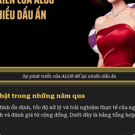
Sự phát triển của ALO8 để lại nhiều dấu ấn
 bật trong những năm qua
tính ổn định, tốc độ xử lý và trải nghiệm thực tế của
h và đánh giá từ cộng đồng. Dưới đây là bảng tổng hợp