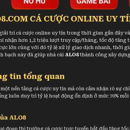
O8.COM CÁ CƯỢC ONLINE UY TÍ
iải trí cá cược online uy tín trong thời gian gần đây 
i nhận hơn 1,2 triệu lượt truy cập/tháng, tốc độ tăng
 cực lớn cùng với đó tỷ lệ xử lý giao dịch nhanh, thời gi
nh bạch này đã giúp nhà cái
ALO8
thành công xây dựng
ng tin tổng quan
n một nền tảng cá cược uy tín mà còn cảm nhận rõ sự ch
hống luôn duy trì tỷ lệ hoạt động ổn định ở mức 70% mỗi
 của ALO8
ai đoạn thị trường cá cược trực tuyến bắt đầu tăng tốc