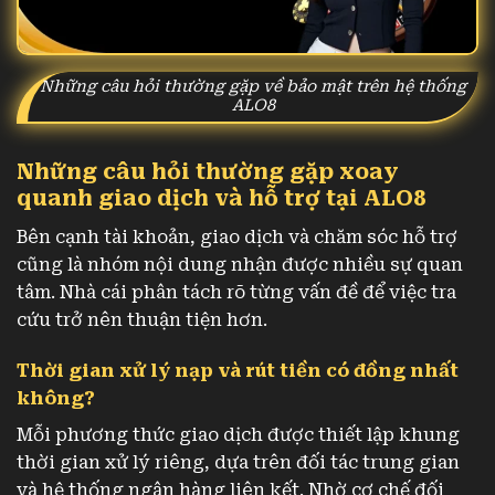
Những câu hỏi thường gặp về bảo mật trên hệ thống
ALO8
Những câu hỏi thường gặp xoay
quanh giao dịch và hỗ trợ tại ALO8
Bên cạnh tài khoản, giao dịch và chăm sóc hỗ trợ
cũng là nhóm nội dung nhận được nhiều sự quan
tâm. Nhà cái phân tách rõ từng vấn đề để việc tra
cứu trở nên thuận tiện hơn.
Thời gian xử lý nạp và rút tiền có đồng nhất
không?
Mỗi phương thức giao dịch được thiết lập khung
thời gian xử lý riêng, dựa trên đối tác trung gian
và hệ thống ngân hàng liên kết. Nhờ cơ chế đối