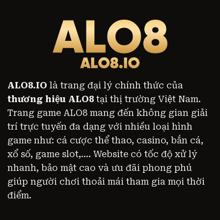
ALO8.IO
là trang đại lý chính thức của
thương hiệu ALO8
tại thị trường Việt Nam.
Trang game ALO8 mang đến không gian giải
trí trực tuyến đa dạng với nhiều loại hình
game như: cá cược thể thao, casino, bắn cá,
xổ số, game slot,.... Website có tốc độ xử lý
nhanh, bảo mật cao và ưu đãi phong phú
giúp người chơi thoải mái tham gia mọi thời
điểm.