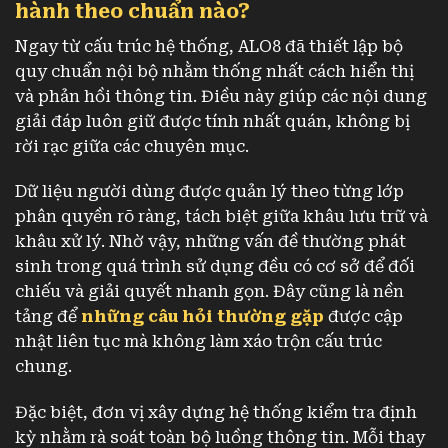
hành theo chuẩn nào?
Ngay từ cấu trúc hệ thống, ALO8 đã thiết lập bộ
quy chuẩn nội bộ nhằm thống nhất cách hiển thị
và phản hồi thông tin. Điều này giúp các nội dung
giải đáp luôn giữ được tính nhất quán, không bị
rời rạc giữa các chuyên mục.
Dữ liệu người dùng được quản lý theo từng lớp
phân quyền rõ ràng, tách biệt giữa khâu lưu trữ và
khâu xử lý. Nhờ vậy, những vấn đề thường phát
sinh trong quá trình sử dụng đều có cơ sở để đối
chiếu và giải quyết nhanh gọn. Đây cũng là nền
tảng để
những câu hỏi thường gặp
được cập
nhật liên tục mà không làm xáo trộn cấu trúc
chung.
Đặc biệt, đơn vị xây dựng hệ thống kiểm tra định
kỳ nhằm rà soát toàn bộ luồng thông tin. Mỗi thay