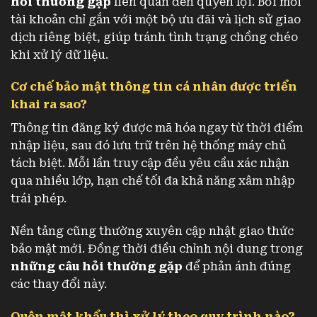
hỏi thường gặp
liên quan đến quyền lợi. Bởi mỗi
tài khoản chỉ gắn với một bộ ưu đãi và lịch sử giao
dịch riêng biệt, giúp tránh tình trạng chồng chéo
khi xử lý dữ liệu.
Cơ chế bảo mật thông tin cá nhân được triển
khai ra sao?
Thông tin đăng ký được mã hóa ngay từ thời điểm
nhập liệu, sau đó lưu trữ trên hệ thống máy chủ
tách biệt. Mỗi lần truy cập đều yêu cầu xác nhận
qua nhiều lớp, hạn chế tối đa khả năng xâm nhập
trái phép.
Nền tảng cũng thường xuyên cập nhật giao thức
bảo mật mới. Đồng thời điều chỉnh nội dung trong
những câu hỏi thường gặp
để phản ánh đúng
các thay đổi này.
Quên mật khẩu thì xử lý theo quy trình nào?