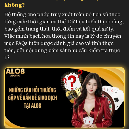
không?
Hệ thống cho phép truy xuất toàn bộ lịch sử theo
từng mốc thời gian cụ thể. Dữ liệu hiển thị rõ ràng,
bao gồm trạng thái, thời điểm và kết quả xử lý.
Việc minh bạch hóa thông tin này là lý do chuyên
mục FAQs luôn được đánh giá cao về tính thực
tiễn, bởi nội dung bám sát nhu cầu kiểm tra thực
tế.