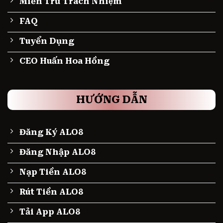
Miễn Trừ Trách Nhiệm
FAQ
Tuyển Dụng
CEO Huấn Hoa Hồng
HƯỚNG DẪN
Đăng Ký ALO8
Đăng Nhập ALO8
Nạp Tiền ALO8
Rút Tiền ALO8
Tải App ALO8