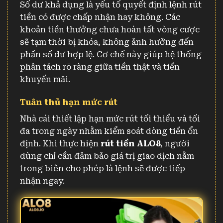
Số dư khả dụng là yếu tố quyết định lệnh rút
tiền có được chấp nhận hay không. Các
khoản tiền thưởng chưa hoàn tất vòng cược
sẽ tạm thời bị khóa, không ảnh hưởng đến
phần số dư hợp lệ. Cơ chế này giúp hệ thống
phân tách rõ ràng giữa tiền thật và tiền
khuyến mãi.
Tuân thủ hạn mức rút
Nhà cái thiết lập hạn mức rút tối thiểu và tối
đa trong ngày nhằm kiểm soát dòng tiền ổn
định. Khi thực hiện
rút tiền ALO8
, người
dùng chỉ cần đảm bảo giá trị giao dịch nằm
trong biên cho phép là lệnh sẽ được tiếp
nhận ngay.