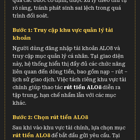
qua các bước cố định, được xử lý theo thứ tự
rõ ràng, tránh phát sinh sai lệch trong quá
trình đối soát.
Bước 1: Truy cập khu vực quản lý tài
khoản
Người dùng đăng nhập tài khoản ALO8 và
truy cập mục quản lý cá nhân. Tại giao diện
này, hệ thống hiển thị đầy đủ các chức năng
liên quan đến dòng tiền, bao gồm nạp – rút –
lịch sử giao dịch. Việc tách riêng khu vực tài
chính giúp thao tác
rút tiền ALO8
diễn ra
tập trung, hạn chế nhầm lẫn với các mục
khác.
Bước 2: Chọn rút tiền ALO8
Sau khi vào khu vực tài chính, lựa chọn mục
rút tiền ALO8
để bắt đầu gửi yêu cầu. Tại