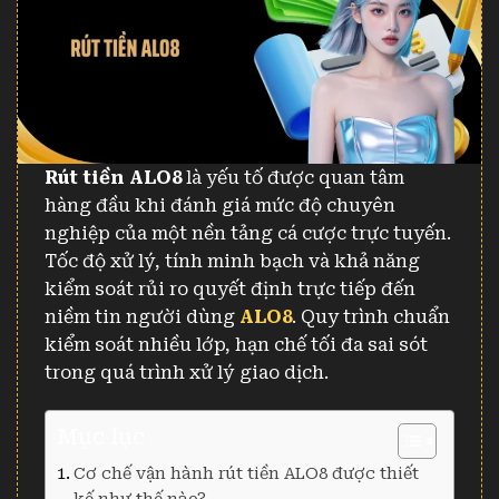
Rút tiền ALO8
là yếu tố được quan tâm
hàng đầu khi đánh giá mức độ chuyên
nghiệp của một nền tảng cá cược trực tuyến.
Tốc độ xử lý, tính minh bạch và khả năng
kiểm soát rủi ro quyết định trực tiếp đến
niềm tin người dùng
ALO8
. Quy trình chuẩn
kiểm soát nhiều lớp, hạn chế tối đa sai sót
trong quá trình xử lý giao dịch.
Mục lục
Cơ chế vận hành rút tiền ALO8 được thiết