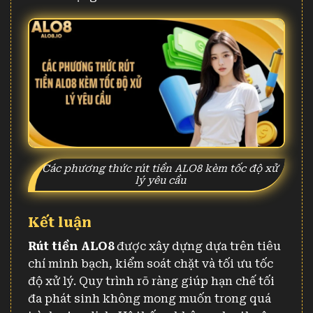
Các phương thức rút tiền ALO8 kèm tốc độ xử
lý yêu cầu
Kết luận
Rút tiền ALO8
được xây dựng dựa trên tiêu
chí minh bạch, kiểm soát chặt và tối ưu tốc
độ xử lý. Quy trình rõ ràng giúp hạn chế tối
đa phát sinh không mong muốn trong quá