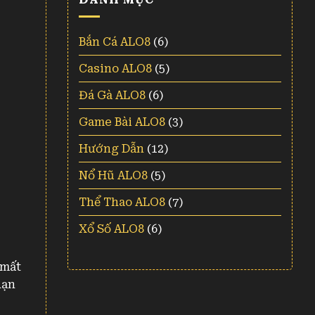
Tài
Lượng
ALO8
Từ
–
ALO8
Bắn Cá ALO8
(6)
Slot
Khó
Nổ
Rời
Casino ALO8
(5)
Hũ
Mắt
Đậm
Chất
Đá Gà ALO8
(6)
Tết
Gây
Game Bài ALO8
(3)
Sốt
Hướng Dẫn
(12)
Nổ Hũ ALO8
(5)
Thể Thao ALO8
(7)
Xổ Số ALO8
(6)
 mất
hạn