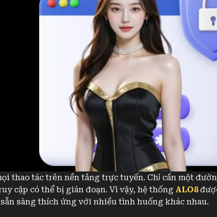
ọi thao tác trên nền tảng trực tuyến. Chỉ cần một đườ
uy cập có thể bị gián đoạn. Vì vậy, hệ thống
ALO8
đượ
 sẵn sàng thích ứng với nhiều tình huống khác nhau.