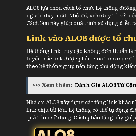
ALO8 lựa chọn cách tổ chức hệ thống đườn
nguồn duy nhất. Nhờ đó, việc duy trì kết n
Cách làm này giúp quá trình sử dụng diễn r
Link vào ALO8 được tổ chứ
Hệ thống link truy cập không đơn thuần là 
tuyến, các link được phân chia theo mục đíc
theo hệ thống giúp nền tảng chủ động kiểm 
>>> Xem thêm:
Đánh Giá ALO8 Từ Cộn
Nhà cái ALO8 xây dựng các tầng link khác
link chịu tải lớn, hệ thống có thể tự động
quá trình sử dụng. Cách phân tầng này giúp 