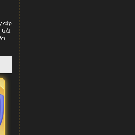
y cập
 trải
nên