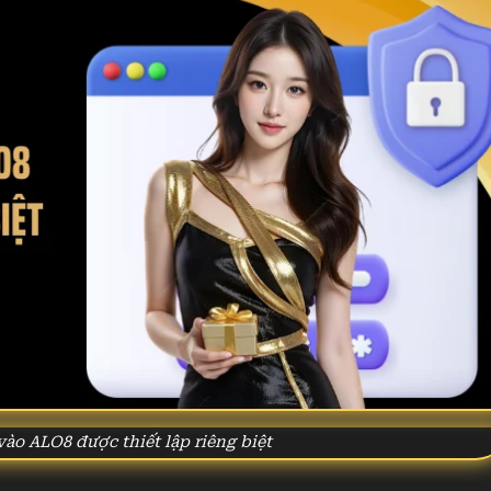
vào ALO8 được thiết lập riêng biệt