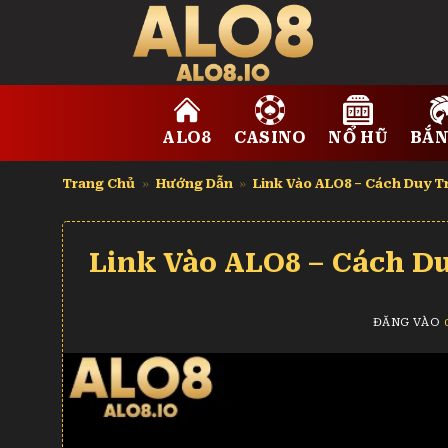
Bỏ
qua
nội
dung
ALO8
CASINO
NỔ HŨ
BẮN
Trang Chủ
»
Hướng Dẫn
»
Link Vào ALO8 – Cách Duy T
Link Vào ALO8 – Cách D
ĐĂNG VÀO