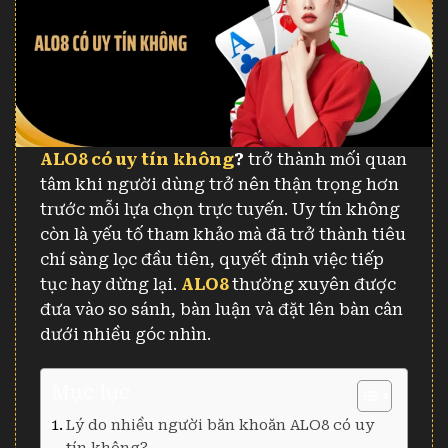
ALO8 có uy tín không
?
trở thành mối quan
tâm khi người dùng trở nên thận trọng hơn
trước mỗi lựa chọn trực tuyến. Uy tín không
còn là yếu tố tham khảo mà đã trở thành tiêu
chí sàng lọc đầu tiên, quyết định việc tiếp
tục hay dừng lại.
ALO8
thường xuyên được
đưa vào so sánh, bàn luận và đặt lên bàn cân
dưới nhiều góc nhìn.
Mục lục
Lý do nhiều người băn khoăn ALO8 có uy