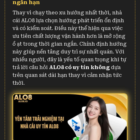
ngắn hạn
Thay vì chạy theo xu hướng nhất thời, nhà
cái ALO8 lựa chọn hướng phát triển ổn định
và có kiểm soát. Điều này thể hiện qua việc
ưu tiên chất lượng vận hành hơn là mở rộng
ồ ạt trong thời gian ngắn.
Chính định hướng
này giúp nền tảng duy trì sự nhất quán. Với
nhiều người, đây là yếu tố quan trọng khi tự
trả lời câu hỏi
ALO8 có uy tín không
dựa
trên quan sát dài hạn thay vì cảm nhận tức
thời.