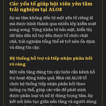
Các yếu tố giúp hội viên yên tâm
trải nghiệm tại ALO8
Sự an tâm không đến từ một yếu tố riêng lẻ
mà được hình thành qua nhiều lớp kiểm soát
song song. Từng khâu từ bảo mật, hiển thị
dữ liệu đến hỗ trợ đều được tổ chức chặt
chẽ, trải nghiệm tổng thể sẽ trở nên ổn định
và đáng tin cậy.
Hệ thống hỗ trợ và tiếp nhận phản hồi
rõ ràng
Một nền tảng đáng tin cậy luôn cần kênh hỗ
trợ hoạt động hiệu quả. Nhà cái ALO8 tổ
chức hệ thống tiếp nhận phản hồi theo
luồng cụ thể, giúp các vấn đề phát sinh
được phân loại và xử lý đúng trọng tâm.
Sự
kết nối liên tục giữa nền tảng và người dùng