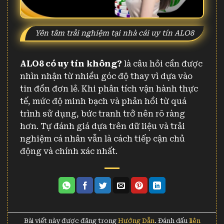
Yên tâm trải nghiệm tại nhà cái uy tín ALO8
ALO8 có uy tín không?
là câu hỏi cần được
nhìn nhận từ nhiều góc độ thay vì dựa vào
tin đồn đơn lẻ. Khi phân tích vận hành thực
tế, mức độ minh bạch và phản hồi từ quá
trình sử dụng, bức tranh trở nên rõ ràng
hơn. Tự đánh giá dựa trên dữ liệu và trải
nghiệm cá nhân vẫn là cách tiếp cận chủ
động và chính xác nhất.
Bài viết này được đăng trong
Hướng Dẫn
. Đánh dấu
liên