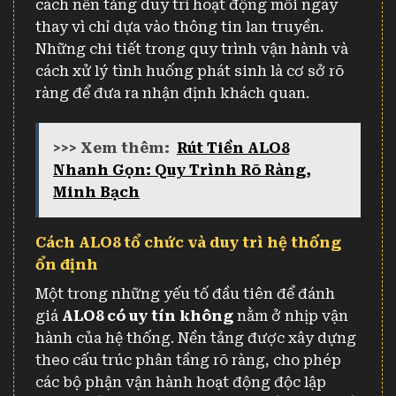
cách nền tảng duy trì hoạt động mỗi ngày
thay vì chỉ dựa vào thông tin lan truyền.
Những chi tiết trong quy trình vận hành và
cách xử lý tình huống phát sinh là cơ sở rõ
ràng để đưa ra nhận định khách quan.
>>> Xem thêm:
Rút Tiền ALO8
Nhanh Gọn: Quy Trình Rõ Ràng,
Minh Bạch
Cách ALO8 tổ chức và duy trì hệ thống
ổn định
Một trong những yếu tố đầu tiên để đánh
giá
ALO8 có uy tín không
nằm ở nhịp vận
hành của hệ thống. Nền tảng được xây dựng
theo cấu trúc phân tầng rõ ràng, cho phép
các bộ phận vận hành hoạt động độc lập