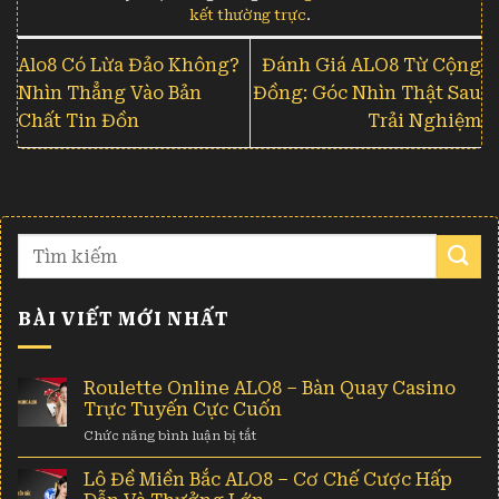
kết thường trực
.
Alo8 Có Lừa Đảo Không?
Đánh Giá ALO8 Từ Cộng
Nhìn Thẳng Vào Bản
Đồng: Góc Nhìn Thật Sau
Chất Tin Đồn
Trải Nghiệm
BÀI VIẾT MỚI NHẤT
Roulette Online ALO8 – Bàn Quay Casino
Trực Tuyến Cực Cuốn
ở
Chức năng bình luận bị tắt
Roulette
Online
Lô Đề Miền Bắc ALO8 – Cơ Chế Cược Hấp
ALO8