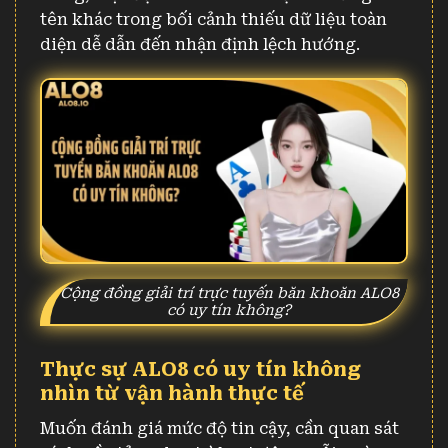
tên khác trong bối cảnh thiếu dữ liệu toàn
diện dễ dẫn đến nhận định lệch hướng.
Cộng đồng giải trí trực tuyến băn khoăn ALO8
có uy tín không?
Thực sự ALO8 có uy tín không
nhìn từ vận hành thực tế
Muốn đánh giá mức độ tin cậy, cần quan sát