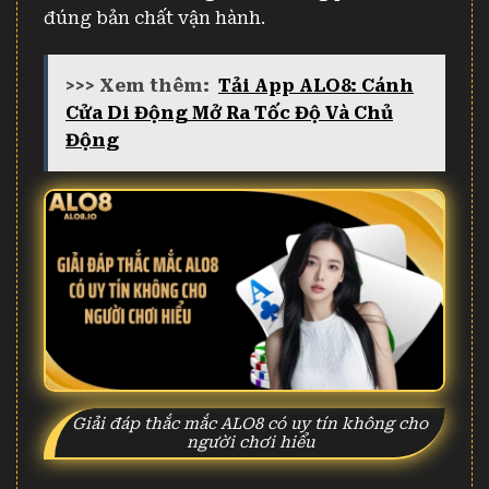
đúng bản chất vận hành.
>>> Xem thêm:
Tải App ALO8: Cánh
Cửa Di Động Mở Ra Tốc Độ Và Chủ
Động
Giải đáp thắc mắc ALO8 có uy tín không cho
người chơi hiểu