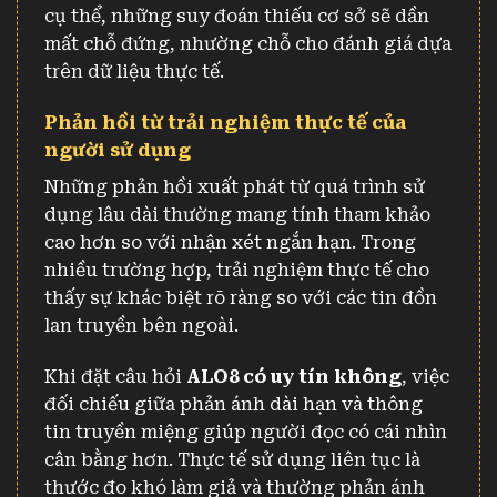
cụ thể, những suy đoán thiếu cơ sở sẽ dần
mất chỗ đứng, nhường chỗ cho đánh giá dựa
trên dữ liệu thực tế.
Phản hồi từ trải nghiệm thực tế của
người sử dụng
Những phản hồi xuất phát từ quá trình sử
dụng lâu dài thường mang tính tham khảo
cao hơn so với nhận xét ngắn hạn. Trong
nhiều trường hợp, trải nghiệm thực tế cho
thấy sự khác biệt rõ ràng so với các tin đồn
lan truyền bên ngoài.
Khi đặt câu hỏi
ALO8 có uy tín không
, việc
đối chiếu giữa phản ánh dài hạn và thông
tin truyền miệng giúp người đọc có cái nhìn
cân bằng hơn. Thực tế sử dụng liên tục là
thước đo khó làm giả và thường phản ánh