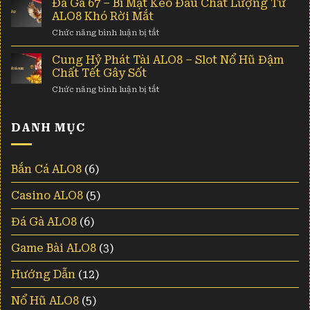
Đá Gà 67 – Bí Mật Kèo Đấu Chất Lượng Từ
Cơ
Nghiệm
Chế
ALO8 Khó Rời Mắt
Lô
Cược
ở
Chức năng bình luận bị tắt
Đề
Hấp
Đá
Từ
Dẫn
Gà
Cung Hỷ Phát Tài ALO8 – Slot Nổ Hũ Đậm
ALO8
Và
67
Giúp
Chất Tết Gây Sốt
Thưởng
–
Tăng
Lớn
ở
Chức năng bình luận bị tắt
Bí
Cơ
Cung
Mật
Hội
Hỷ
Kèo
Trúng
Phát
DANH MỤC
Đấu
Lớn
Tài
Chất
ALO8
Lượng
–
Từ
Bắn Cá ALO8
(6)
Slot
ALO8
Nổ
Khó
Casino ALO8
(5)
Hũ
Rời
Đậm
Mắt
Chất
Đá Gà ALO8
(6)
Tết
Gây
Game Bài ALO8
(3)
Sốt
Hướng Dẫn
(12)
Nổ Hũ ALO8
(5)