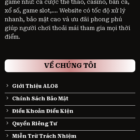
game như: cá cược thể thao, casino, bắn cá,
xổ số, game slot,.... Website có tốc độ xử lý
nhanh, bảo mật cao và ưu đãi phong phú
giúp người chơi thoải mái tham gia mọi thời
điểm.
VỀ CHÚNG TÔI
Giới Thiệu ALO8
Chính Sách Bảo Mật
Điều Khoản Điều Kiện
Quyền Riêng Tư
Miễn Trừ Trách Nhiệm