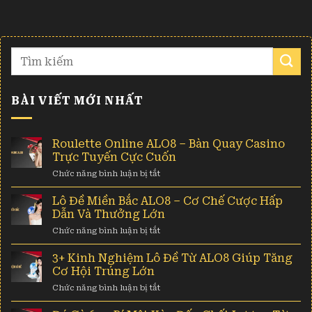
BÀI VIẾT MỚI NHẤT
Roulette Online ALO8 – Bàn Quay Casino
Trực Tuyến Cực Cuốn
ở
Chức năng bình luận bị tắt
Roulette
Online
Lô Đề Miền Bắc ALO8 – Cơ Chế Cược Hấp
ALO8
Dẫn Và Thưởng Lớn
–
ở
Chức năng bình luận bị tắt
Bàn
Lô
Quay
Đề
3+ Kinh Nghiệm Lô Đề Từ ALO8 Giúp Tăng
Casino
Miền
Trực
Cơ Hội Trúng Lớn
Bắc
Tuyến
ở
Chức năng bình luận bị tắt
ALO8
Cực
3+
–
Cuốn
Kinh