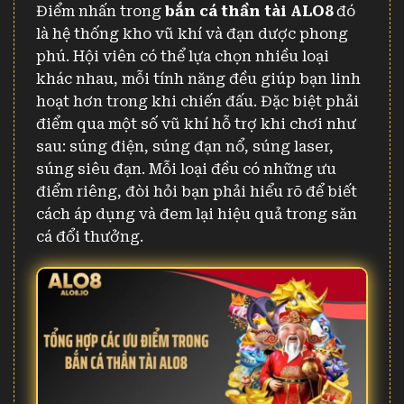
Điểm nhấn trong
bắn cá thần tài ALO8
đó
là hệ thống kho vũ khí và đạn dược phong
phú. Hội viên có thể lựa chọn nhiều loại
khác nhau, mỗi tính năng đều giúp bạn linh
hoạt hơn trong khi chiến đấu.
Đặc biệt phải
điểm qua một số vũ khí hỗ trợ khi chơi như
sau: súng điện, súng đạn nổ, súng laser,
súng siêu đạn. Mỗi loại đều có những ưu
điểm riêng, đòi hỏi bạn phải hiểu rõ để biết
cách áp dụng và đem lại hiệu quả trong săn
cá đổi thưởng.