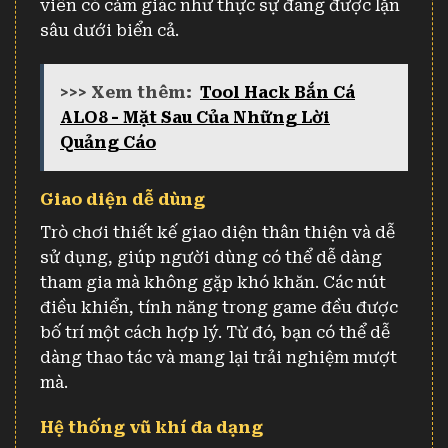
viên có cảm giác như thực sự đang được lặn
sâu dưới biển cả.
>>> Xem thêm:
Tool Hack Bắn Cá
ALO8 - Mặt Sau Của Những Lời
Quảng Cáo
Giao diện dễ dùng
Trò chơi thiết kế giao diện thân thiện và dễ
sử dụng, giúp người dùng có thể dễ dàng
tham gia mà không gặp khó khăn. Các nút
điều khiển, tính năng trong game đều được
bố trí một cách hợp lý. Từ đó, bạn có thể dễ
dàng thao tác và mang lại trải nghiệm mượt
mà.
Hệ thống vũ khí đa dạng